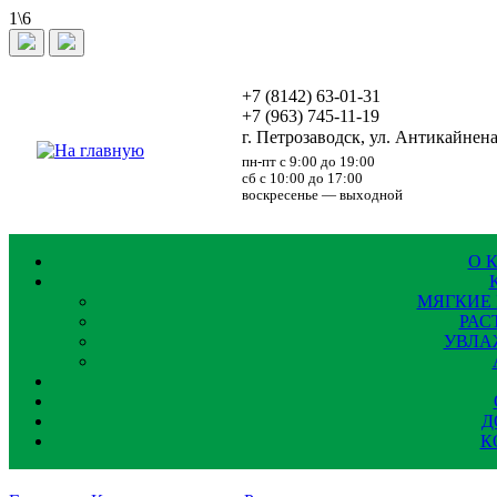
1\6
+7 (8142)
63-01-31
+7 (963)
745-11-19
г. Петрозаводск, ул. Антикайнена,
пн-пт с 9:00 до 19:00
сб с 10:00 до 17:00
воскресенье — выходной
О 
МЯГКИЕ
РАС
УВЛА
Д
К