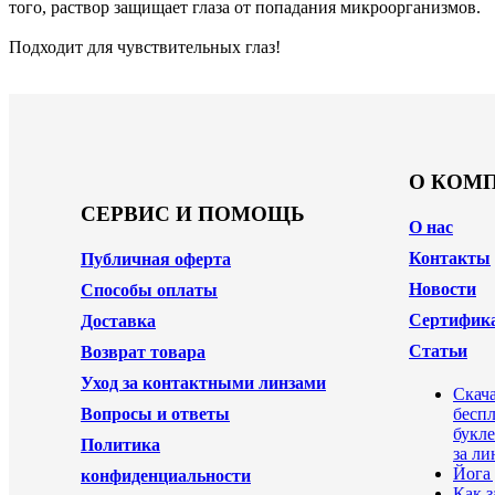
того, раствор защищает глаза от попадания микроорганизмов.
Подходит для чувствительных глаз!
О КОМ
СЕРВИС И ПОМОЩЬ
О нас
Контакты
Публичная оферта
Новости
Способы оплаты
Сертифик
Доставка
Статьи
Возврат товара
Уход за контактными линзами
Скач
Вопросы и ответы
бесп
букле
Политика
за ли
Йога 
конфиденциальности
Как 